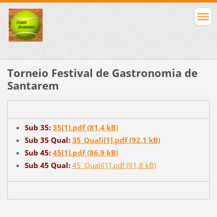
Torneio Festival de Gastronomia de
Santarem
Sub 35:
35[1].pdf (81,4 kB)
Sub 35 Qual:
35_Quali[1].pdf (92,1 kB)
Sub 45:
45[1].pdf (86,9 kB)
Sub 45 Qual:
45_Quali[1].pdf (91,8 kB)