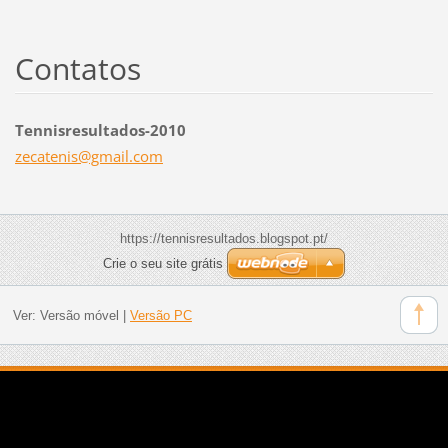
Contatos
Tennisresultados-2010
zecateni
s@gmail.
com
https://tennisresultados.blogspot.pt/
Crie o seu site grátis
Ver:
Versão móvel
|
Versão PC