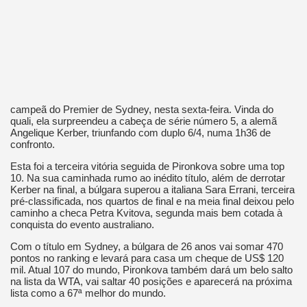
campeã do Premier de Sydney, nesta sexta-feira. Vinda do
quali, ela surpreendeu a cabeça de série número 5, a alemã
Angelique Kerber, triunfando com duplo 6/4, numa 1h36 de
confronto.
Esta foi a terceira vitória seguida de Pironkova sobre uma top
10. Na sua caminhada rumo ao inédito título, além de derrotar
Kerber na final, a búlgara superou a italiana Sara Errani, terceira
pré-classificada, nos quartos de final e na meia final deixou pelo
caminho a checa Petra Kvitova, segunda mais bem cotada à
conquista do evento australiano.
Com o título em Sydney, a búlgara de 26 anos vai somar 470
pontos no ranking e levará para casa um cheque de US$ 120
mil. Atual 107 do mundo, Pironkova também dará um belo salto
na lista da WTA, vai saltar 40 posições e aparecerá na próxima
lista como a 67ª melhor do mundo.