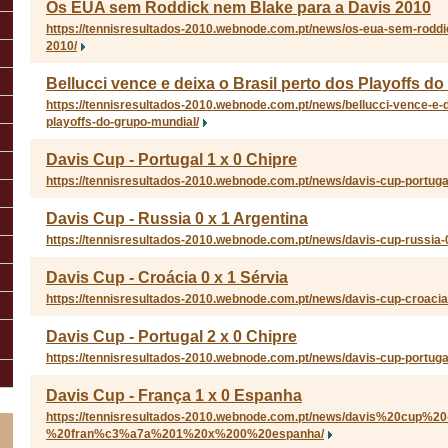
Os EUA sem Roddick nem Blake para a Davis 2010
https://tennisresultados-2010.webnode.com.pt/news/os-eua-sem-roddi
2010/
Bellucci vence e deixa o Brasil perto dos Playoffs d
https://tennisresultados-2010.webnode.com.pt/news/bellucci-vence-e-d
playoffs-do-grupo-mundial/
Davis Cup - Portugal 1 x 0 Chipre
https://tennisresultados-2010.webnode.com.pt/news/davis-cup-portugal
Davis Cup - Russia 0 x 1 Argentina
https://tennisresultados-2010.webnode.com.pt/news/davis-cup-russia-0
Davis Cup - Croácia 0 x 1 Sérvia
https://tennisresultados-2010.webnode.com.pt/news/davis-cup-croacia-
Davis Cup - Portugal 2 x 0 Chipre
https://tennisresultados-2010.webnode.com.pt/news/davis-cup-portugal
Davis Cup - França 1 x 0 Espanha
https://tennisresultados-2010.webnode.com.pt/news/davis%20cup%20
%20fran%c3%a7a%201%20x%200%20espanha/