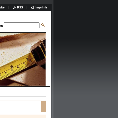
site
RSS
Imprimir
ar: