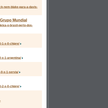
ck-nem-blake-para-a-davis-
o Grupo Mundial
eixa-o-brasil-perto-dos-
-1-x-0-chipre/
-x-1-argentina/
0-x-1-servia/
-2-x-0-chipre/
-