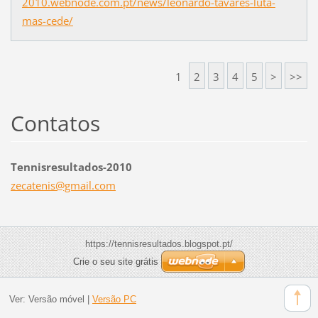
2010.webnode.com.pt/news/leonardo-tavares-luta-
mas-cede/
1
2
3
4
5
>
>>
Contatos
Tennisresultados-2010
zecateni
s@gmail.
com
https://tennisresultados.blogspot.pt/
Crie o seu site grátis
Ver:
Versão móvel
|
Versão PC