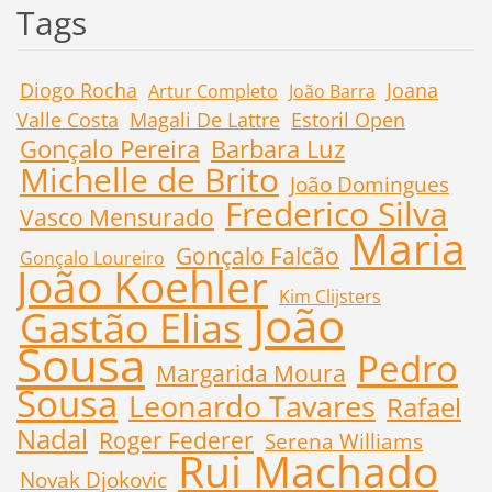
Tags
Diogo Rocha
Joana
Artur Completo
João Barra
Valle Costa
Magali De Lattre
Estoril Open
Gonçalo Pereira
Barbara Luz
Michelle de Brito
João Domingues
Frederico Silva
Vasco Mensurado
Maria
Gonçalo Falcão
Gonçalo Loureiro
João Koehler
Kim Clijsters
João
Gastão Elias
Sousa
Pedro
Margarida Moura
Sousa
Leonardo Tavares
Rafael
Nadal
Roger Federer
Serena Williams
Rui Machado
Novak Djokovic