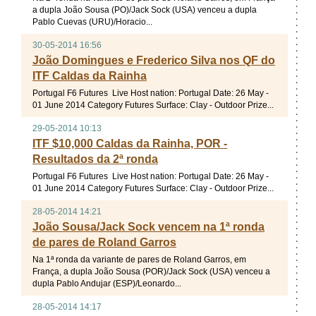
a dupla João Sousa (PO)/Jack Sock (USA) venceu a dupla
Pablo Cuevas (URU)/Horacio...
30-05-2014 16:56
João Domingues e Frederico Silva nos QF do
ITF Caldas da Rainha
Portugal F6 Futures Live Host nation: Portugal Date: 26 May -
01 June 2014 Category Futures Surface: Clay - Outdoor Prize...
29-05-2014 10:13
ITF $10,000 Caldas da Rainha, POR -
Resultados da 2ª ronda
Portugal F6 Futures Live Host nation: Portugal Date: 26 May -
01 June 2014 Category Futures Surface: Clay - Outdoor Prize...
28-05-2014 14:21
João Sousa/Jack Sock vencem na 1ª ronda
de pares de Roland Garros
Na 1ª ronda da variante de pares de Roland Garros, em
França, a dupla João Sousa (POR)/Jack Sock (USA) venceu a
dupla Pablo Andujar (ESP)/Leonardo...
28-05-2014 14:17