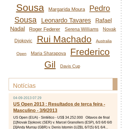
Sousa
Pedro
Margarida Moura
Sousa
Leonardo Tavares
Rafael
Nadal
Roger Federer
Serena Williams
Novak
Rui Machado
Djokovic
Australia
Frederico
Maria Sharapova
Open
Gil
Davis Cup
Notícias
04-09-2013 07:29
US Open 2013 : Resultados de terça feira -
Masculino - 3/9/2013
US Open (EUA) - Sintético - US$ 34.252.000 Oitavos de final
[1]Novak Djokovic (SER) v. Marcel Granollers (ESP), 6/3 6/0 6/0
[3]Andy Murray (GBR) v. Denis Istomin (UZB), 6/7(5) 6/1 6/4...