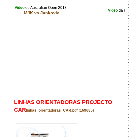
Video
do Australian Open 2013
Video
da Final d
MJK vs Jankovic
LINHAS ORIENTADORAS PROJECTO
CAR
linhas_orientadoras_CAR.pdf (169685)