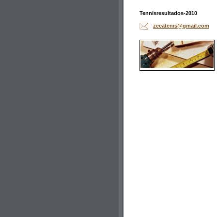
Tennisresultados-2010
zecateni
s@gmail.
com