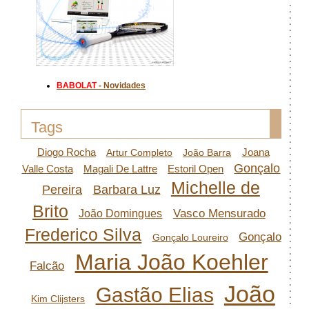
BABOLAT
- Novidades
Tags
Diogo Rocha
Joana
Artur Completo
João Barra
Gonçalo
Valle Costa
Magali De Lattre
Estoril Open
Michelle de
Pereira
Barbara Luz
Brito
Vasco Mensurado
João Domingues
Frederico Silva
Gonçalo
Gonçalo Loureiro
Maria João Koehler
Falcão
João
Gastão Elias
Kim Clijsters