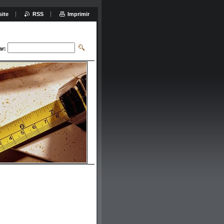
site
RSS
Imprimir
ar: