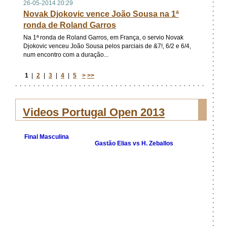
26-05-2014 20:29
Novak Djokovic vence João Sousa na 1ª
ronda de Roland Garros
Na 1ª ronda de Roland Garros, em França, o servio Novak
Djokovic venceu João Sousa pelos parciais de &7!, 6/2 e 6/4,
num encontro com a duração...
1
|
2
|
3
|
4
|
5
>
>>
Videos Portugal Open 2013
Final Masculina
Fina
Gastão Elias vs H. Zeballos