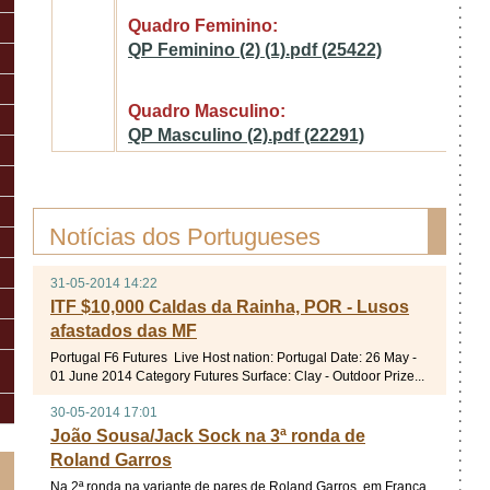
Quadro Feminino:
QP Feminino (2) (1).pdf (25422)
Quadro Masculino:
QP Masculino (2).pdf (22291)
Notícias dos Portugueses
31-05-2014 14:22
ITF $10,000 Caldas da Rainha, POR - Lusos
afastados das MF
Portugal F6 Futures Live Host nation: Portugal Date: 26 May -
01 June 2014 Category Futures Surface: Clay - Outdoor Prize...
30-05-2014 17:01
João Sousa/Jack Sock na 3ª ronda de
Roland Garros
Na 2ª ronda na variante de pares de Roland Garros, em França